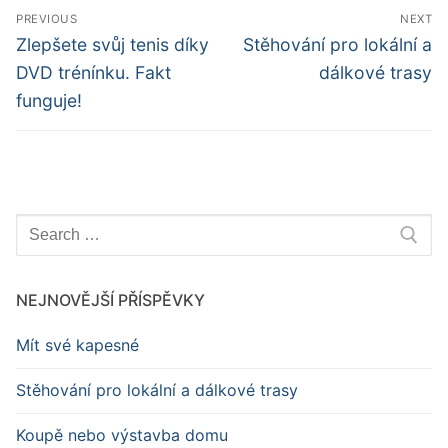
Navigace
PREVIOUS
NEXT
pro
Předchozí
Další
Zlepšete svůj tenis díky
Stěhování pro lokální a
příspěvek
příspěvek
příspěvek
DVD trénínku. Fakt
dálkové trasy
funguje!
Hledat:
NEJNOVĚJŠÍ PŘÍSPĚVKY
Mít své kapesné
Stěhování pro lokální a dálkové trasy
Koupě nebo výstavba domu