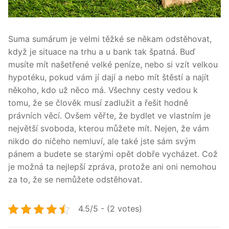
Suma sumárum je velmi těžké se někam odstěhovat,
když je situace na trhu a u bank tak špatná. Buď
musíte mít našetřené velké peníze, nebo si vzít velkou
hypotéku, pokud vám jí dají a nebo mít štěstí a najít
někoho, kdo už něco má. Všechny cesty vedou k
tomu, že se člověk musí zadlužit a řešit hodně
právních věcí. Ovšem věřte, že bydlet ve vlastním je
největší svoboda, kterou můžete mít. Nejen, že vám
nikdo do ničeho nemluví, ale také jste sám svým
pánem a budete se starými opět dobře vycházet. Což
je možná ta nejlepší zpráva, protože ani oni nemohou
za to, že se nemůžete odstěhovat.
4.5/5 - (2 votes)