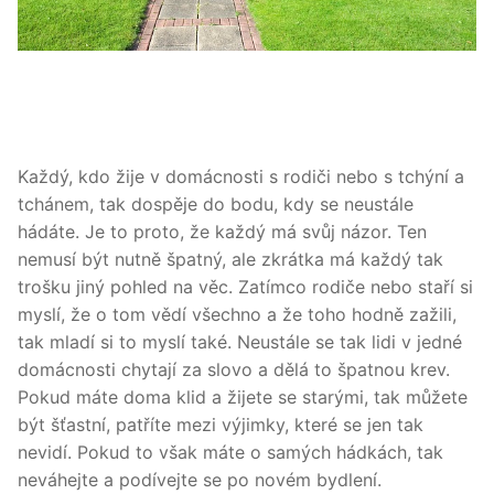
Každý, kdo žije v domácnosti s rodiči nebo s tchýní a
tchánem, tak dospěje do bodu, kdy se neustále
hádáte. Je to proto, že každý má svůj názor. Ten
nemusí být nutně špatný, ale zkrátka má každý tak
trošku jiný pohled na věc. Zatímco rodiče nebo staří si
myslí, že o tom vědí všechno a že toho hodně zažili,
tak mladí si to myslí také. Neustále se tak lidi v jedné
domácnosti chytají za slovo a dělá to špatnou krev.
Pokud máte doma klid a žijete se starými, tak můžete
být šťastní, patříte mezi výjimky, které se jen tak
nevidí. Pokud to však máte o samých hádkách, tak
neváhejte a podívejte se po novém bydlení.