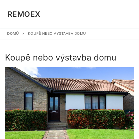
Přeskočit
na
REMOEX
obsah
DOMŮ
KOUPĚ NEBO VÝSTAVBA DOMU
Koupě nebo výstavba domu