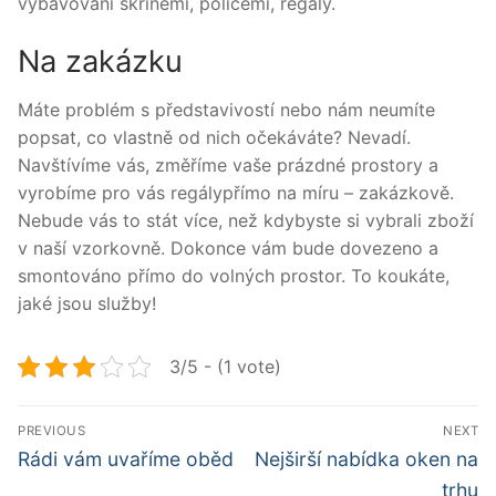
vybavování skříněmi, policemi,
regály
.
Na zakázku
Máte problém s představivostí nebo nám neumíte
popsat, co vlastně od nich očekáváte? Nevadí.
Navštívíme vás, změříme vaše prázdné prostory a
vyrobíme pro vás regálypřímo na míru – zakázkově.
Nebude vás to stát více, než kdybyste si vybrali zboží
v naší vzorkovně. Dokonce vám bude dovezeno a
smontováno přímo do volných prostor. To koukáte,
jaké jsou služby!
3/5 - (1 vote)
Navigace
PREVIOUS
NEXT
pro
Předchozí
Další
Rádi vám uvaříme oběd
Nejširší nabídka oken na
příspěvek
příspěvek
příspěvek
trhu