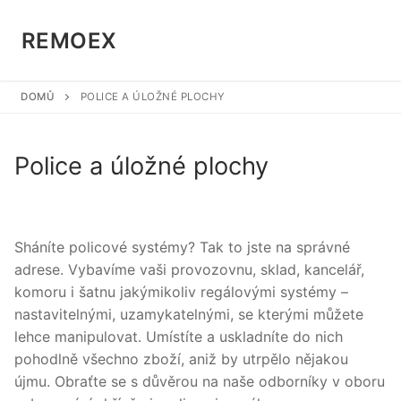
Přeskočit
na
REMOEX
obsah
DOMŮ
POLICE A ÚLOŽNÉ PLOCHY
Police a úložné plochy
Sháníte policové systémy? Tak to jste na správné
adrese. Vybavíme vaši provozovnu, sklad, kancelář,
komoru i šatnu jakýmikoliv regálovými systémy –
nastavitelnými, uzamykatelnými, se kterými můžete
lehce manipulovat. Umístíte a uskladníte do nich
pohodlně všechno zboží, aniž by utrpělo nějakou
újmu. Obraťte se s důvěrou na naše odborníky v oboru