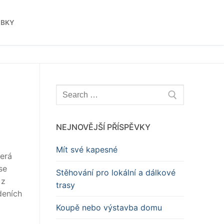
OBKY
Hledat:
NEJNOVĚJŠÍ PŘÍSPĚVKY
Mít své kapesné
terá
se
Stěhování pro lokální a dálkové
 z
trasy
deních
Koupě nebo výstavba domu