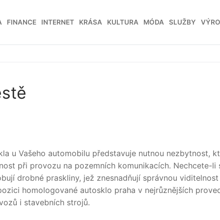
A
FINANCE
INTERNET
KRÁSA
KULTURA
MÓDA
SLUŽBY
VÝR
estě
 skla u Vašeho automobilu představuje nutnou nezbytnost, k
nost při provozu na pozemních komunikacích. Nechcete-li 
bují drobné praskliny, jež znesnadňují správnou viditelnost
ispozici homologované autosklo praha v nejrůznějších prove
ozů i stavebních strojů.