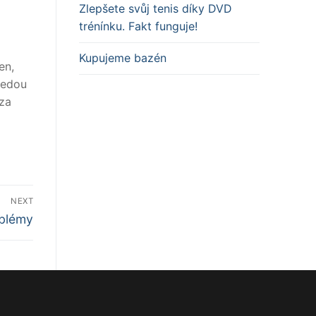
Zlepšete svůj tenis díky DVD
trénínku. Fakt funguje!
Kupujeme bazén
en,
vedou
za
NEXT
oblémy