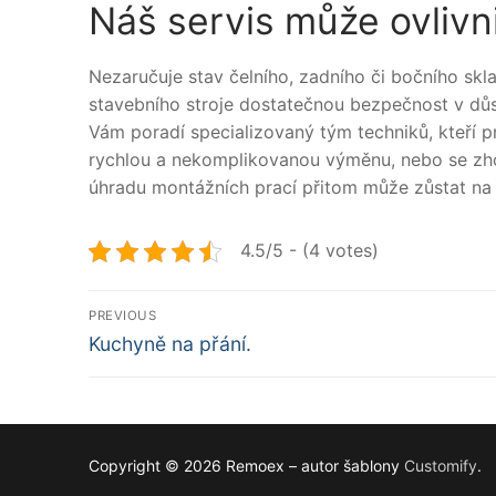
Náš servis může ovlivn
Nezaručuje stav čelního, zadního či bočního sk
stavebního stroje dostatečnou bezpečnost v důs
Vám poradí specializovaný tým techniků, kteří pr
rychlou a nekomplikovanou výměnu, nebo se zh
úhradu montážních prací přitom může zůstat na 
4.5/5 - (4 votes)
Navigace
PREVIOUS
Předchozí
pro
Kuchyně na přání.
příspěvek
příspěvek
Copyright © 2026 Remoex – autor šablony
Customify
.