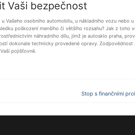
it Vaši bezpečnost
la u Vašeho osobního automobilu, u nákladního vozu nebo u
ledku poškození menšího či většího rozsahu? Jak z toho v
ostřednictvím náhradního dílu, jímž je
autosklo praha
, pro
ostí dokonale technicky provedené opravy. Zodpovědnost 
Vaší pojišťovně.
Další
Stop s finančními pr
příspěvek