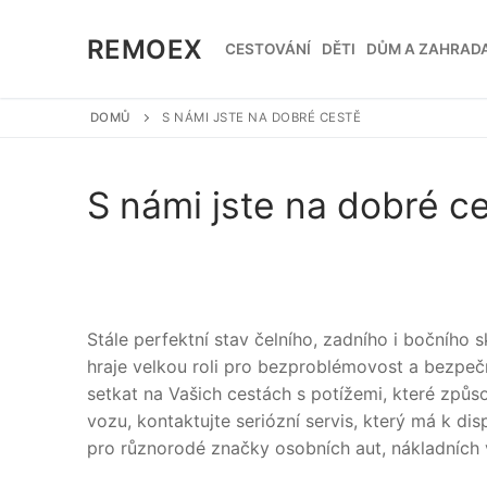
Přeskočit
na
REMOEX
CESTOVÁNÍ
DĚTI
DŮM A ZAHRAD
obsah
DOMŮ
S NÁMI JSTE NA DOBRÉ CESTĚ
S námi jste na dobré c
Stále perfektní stav čelního, zadního i bočního
hraje velkou roli pro bezproblémovost a bezpeč
setkat na Vašich cestách s potížemi, které způso
vozu, kontaktujte seriózní servis, který má k d
pro různorodé značky osobních aut, nákladních v