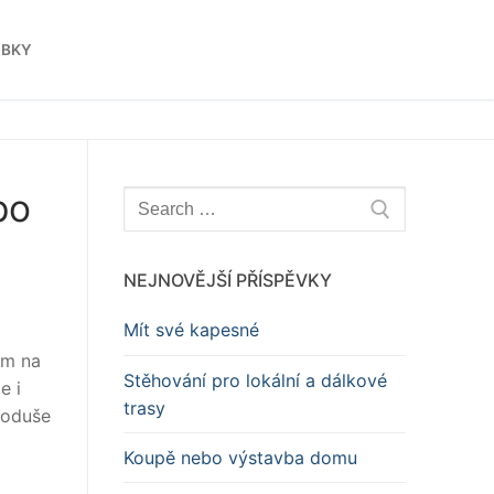
OBKY
po
Hledat:
NEJNOVĚJŠÍ PŘÍSPĚVKY
Mít své kapesné
ám na
Stěhování pro lokální a dálkové
e i
trasy
dnoduše
Koupě nebo výstavba domu