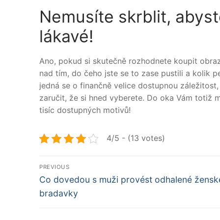
Nemusíte skrblit, abyste
lákavé!
Ano, pokud si skutečně rozhodnete koupit obraz
nad tím, do čeho jste se to zase pustili a kolik
jedná se o finančně velice dostupnou záležito
zaručit, že si hned vyberete. Do oka Vám totiž 
tisíc dostupných motivů!
4/5 - (13 votes)
Navigace
PREVIOUS
Předchozí
pro
Co dovedou s muži provést odhalené žensk
příspěvek
bradavky
příspěvek