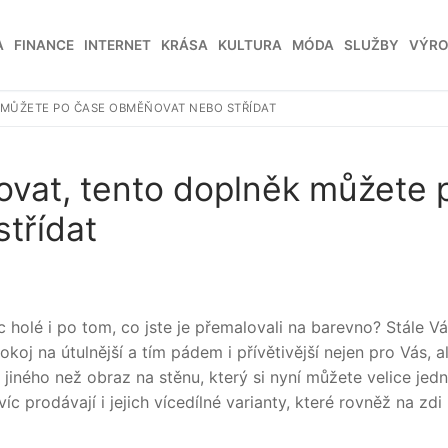
A
FINANCE
INTERNET
KRÁSA
KULTURA
MÓDA
SLUŽBY
VÝR
 MŮŽETE PO ČASE OBMĚŇOVAT NEBO STŘÍDAT
ovat, tento doplněk můžete 
třídat
holé i po tom, co jste je přemalovali na barevno? Stále V
j na útulnější a tím pádem i přívětivější nejen pro Vás, al
c jiného než
obraz na stěnu
, který si nyní můžete velice je
 prodávají i jejich vícedílné varianty, které rovněž na zdi