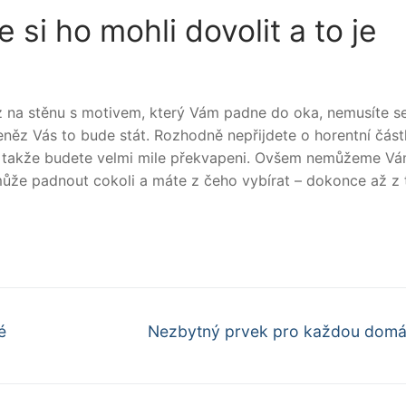
 si ho mohli dovolit a to je
 na stěnu s motivem, který Vám padne do oka, nemusíte se
 peněz Vás to bude stát. Rozhodně nepřijdete o horentní část
st, takže budete velmi mile překvapeni. Ovšem nemůžeme V
může padnout cokoli a máte z čeho vybírat – dokonce až z t
Další
é
Nezbytný prvek pro každou domá
příspěvek