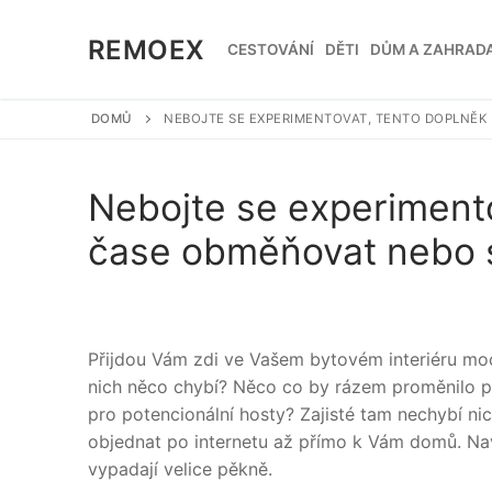
Přeskočit
na
REMOEX
CESTOVÁNÍ
DĚTI
DŮM A ZAHRAD
obsah
DOMŮ
NEBOJTE SE EXPERIMENTOVAT, TENTO DOPLNĚK
Nebojte se experiment
čase obměňovat nebo s
Přijdou Vám zdi ve Vašem bytovém interiéru moc 
nich něco chybí? Něco co by rázem proměnilo poko
pro potencionální hosty? Zajisté tam nechybí ni
objednat po internetu až přímo k Vám domů. Navíc
vypadají velice pěkně.