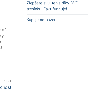
Zlepšete svůj tenis díky DVD
trénínku. Fakt funguje!
Kupujeme bazén
 děsit
ky,
ám
ří
NEXT
cnost