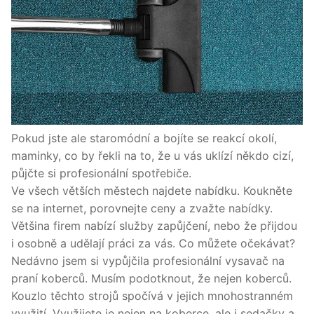
Pokud jste ale staromódní a bojíte se reakcí okolí,
maminky, co by řekli na to, že u vás uklízí někdo cizí,
půjčte si profesionální spotřebiče.
Ve všech větších městech najdete nabídku. Koukněte
se na internet, porovnejte ceny a zvažte nabídky.
Většina firem nabízí služby zapůjčení, nebo že přijdou
i osobně a udělají práci za vás. Co můžete očekávat?
Nedávno jsem si vypůjčila profesionální vysavač na
praní koberců. Musím podotknout, že nejen koberců.
Kouzlo těchto strojů spočívá v jejich mnohostranném
využití. Využijete je nejen na koberce, ale i sedačky a