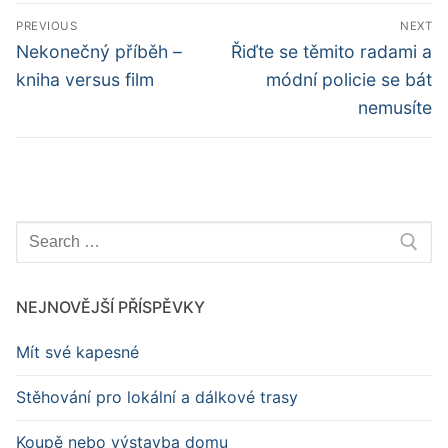
Navigace
PREVIOUS
NEXT
pro
Předchozí
Další
Nekonečný příběh –
Řiďte se těmito radami a
příspěvek
příspěvek
příspěvek
kniha versus film
módní policie se bát
nemusíte
Hledat:
NEJNOVĚJŠÍ PŘÍSPĚVKY
Mít své kapesné
Stěhování pro lokální a dálkové trasy
Koupě nebo výstavba domu