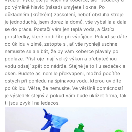
po výměně hlavic (násad) umyjete i okna. Po
důkladném (krátkém) zaškolení, neboť obsluha stroje
je jednoduchá, jsem dorazila domů, vše vybalila a dala
se do práce. Postačí vám jen teplá voda, a čistící
prostředky, které obdržíte při výpůjčce. Pokud se dáte
do úklidu v zimě, zatopte si, ať vše rychleji uschne
nemusíte se ale bát, že by vám koberce plavaly po
podlaze. Přístroje mají velký výkon a přebytečnou
vodu odsají zpět do nádrže. Stejné je to i u sedaček a
oken. Budete asi nemile překvapeni, možná pocítíte
ostych při pohledu na špinavou vodu, kterou uvidíte
po úklidu. Věřte, že nemusíte. Ve většině domácností
je výsledek stejný a pokud vám bude uklízet firma, tak
ti jsou zvyklí na ledacos.