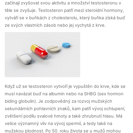
začínají zvyšovat svou aktivitu a množství testosteronu v
těle se zvyšuje. Testosteron patří mezi steroidní hormony,
vytváří se v buňkách z cholesterolu, který buňka získá buď
ze svých vlastních zásob nebo jej vychytá z krve.
Když už se testosteron vytvoří je vypuštěn do krve, kde se
musí navázat buď na albumin nebo na SHBG (sex hormon
biding globulin).
Je zodpovědný za rozvoj mužských
sekundárních pohlavních znaků, kam patří vývoj ochlupení,
zvětšení podílu svalové hmoty a také zhrubnutí hlasu. Má
velice významný vliv na vývoj spermií, a tedy také na
mužskou plodnost. Po 50. roku života se u mužů mohou