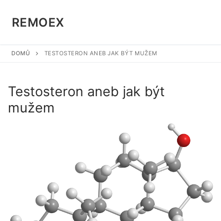
Přeskočit
na
REMOEX
obsah
DOMŮ
TESTOSTERON ANEB JAK BÝT MUŽEM
Testosteron aneb jak být
mužem