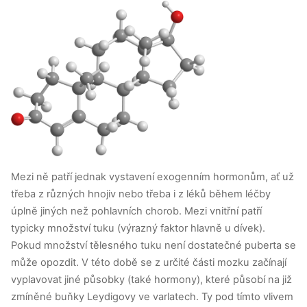
Mezi ně patří jednak vystavení exogenním hormonům, ať už
třeba z různých hnojiv nebo třeba i z léků během léčby
úplně jiných než pohlavních chorob. Mezi vnitřní patří
typicky množství tuku (výrazný faktor hlavně u dívek).
Pokud množství tělesného tuku není dostatečné puberta se
může opozdit. V této době se z určité části mozku začínají
vyplavovat jiné působky (také hormony), které působí na již
zmíněné buňky Leydigovy ve varlatech. Ty pod tímto vlivem