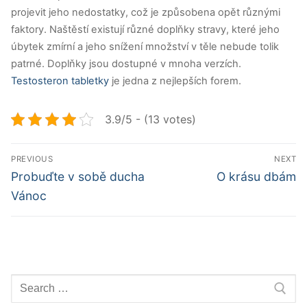
projevit jeho nedostatky, což je způsobena opět různými
faktory. Naštěstí existují různé doplňky stravy, které jeho
úbytek zmírní a jeho snížení množství v těle nebude tolik
patrné. Doplňky jsou dostupné v mnoha verzích.
Testosteron tabletky
je jedna z nejlepších forem.
3.9/5 - (13 votes)
Navigace
PREVIOUS
NEXT
pro
Předchozí
Další
Probuďte v sobě ducha
O krásu dbám
příspěvek
příspěvek
příspěvek
Vánoc
Hledat: