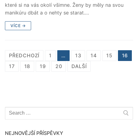
které si na vás okolí všimne. Ženy by měly na svou
manikúru dbát a o nehty se starat.…
VÍCE →
Stránkování
PŘEDCHOZÍ
1
…
13
14
15
16
příspěvků
17
18
19
20
DALŠÍ
Hledat:
NEJNOVĚJŠÍ PŘÍSPĚVKY