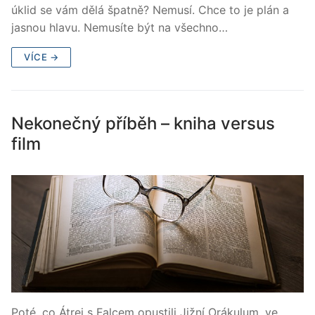
úklid se vám dělá špatně? Nemusí. Chce to je plán a
jasnou hlavu. Nemusíte být na všechno…
VÍCE →
Nekonečný příběh – kniha versus
film
Poté, co Átrej s Falcem opustili Jižní Orákulum, ve