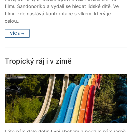
filmu Sandonoriko a vydali se hledat lidské dítě. Ve
filmu zde nastává konfrontace s vlkem, který je
celou…
VÍCE →
Tropický ráj i v zimě
Léto nám dalo definitivní sbohem a podzim nám jasně