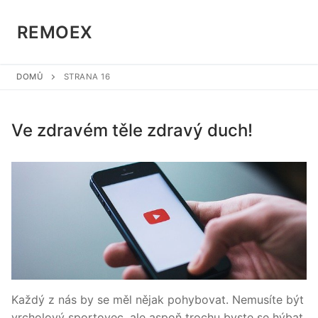
Přeskočit
na
REMOEX
obsah
DOMŮ
STRANA 16
Ve zdravém těle zdravý duch!
Každý z nás by se měl nějak pohybovat. Nemusíte být
vrcholový sportovec, ale aspoň trochu byste se hýbat