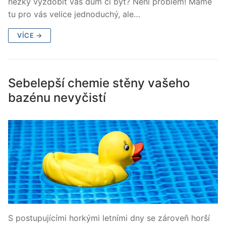
hezky vyzdobit váš dům či byt? Není problém! Máme
tu pro vás velice jednoduchý, ale…
VÍCE →
Sebelepší chemie stěny vašeho
bazénu nevyčistí
S postupujícími horkými letními dny se zároveň horší