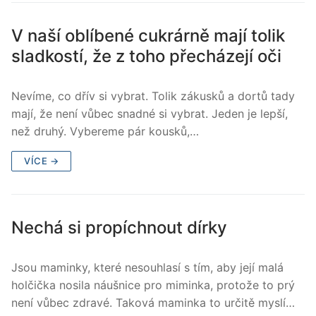
V naší oblíbené cukrárně mají tolik
sladkostí, že z toho přecházejí oči
Nevíme, co dřív si vybrat. Tolik zákusků a dortů tady
mají, že není vůbec snadné si vybrat. Jeden je lepší,
než druhý. Vybereme pár kousků,…
VÍCE →
Nechá si propíchnout dírky
Jsou maminky, které nesouhlasí s tím, aby její malá
holčička nosila náušnice pro miminka, protože to prý
není vůbec zdravé. Taková maminka to určitě myslí…