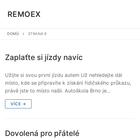
Přeskočit
na
REMOEX
obsah
DOMŮ
STRANA 6
Zaplaťte si jízdy navíc
Užijte si svou první jízdu autem Už nehledejte dál
místo, kde se připravíte k získání řidičského průkazu,
právě jste to místo našli. Autoškola Brno je…
VÍCE →
Dovolená pro přátelé