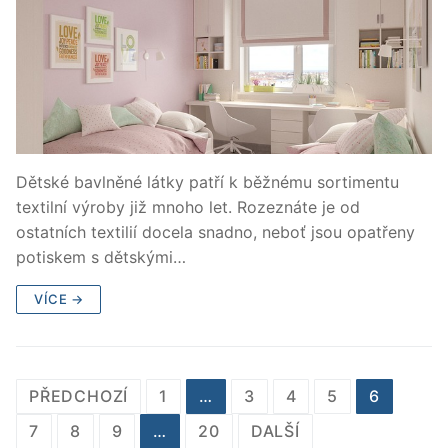
Dětské bavlněné látky patří k běžnému sortimentu
textilní výroby již mnoho let. Rozeznáte je od
ostatních textilií docela snadno, neboť jsou opatřeny
potiskem s dětskými…
VÍCE →
Stránkování
PŘEDCHOZÍ
1
…
3
4
5
6
příspěvků
7
8
9
…
20
DALŠÍ